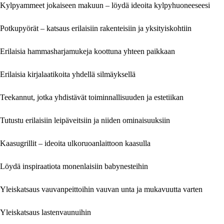
Kylpyammeet jokaiseen makuun – löydä ideoita kylpyhuoneeseesi
Potkupyörät – katsaus erilaisiin rakenteisiin ja yksityiskohtiin
Erilaisia hammasharjamukeja koottuna yhteen paikkaan
Erilaisia kirjalaatikoita yhdellä silmäyksellä
Teekannut, jotka yhdistävät toiminnallisuuden ja estetiikan
Tutustu erilaisiin leipäveitsiin ja niiden ominaisuuksiin
Kaasugrillit – ideoita ulkoruoanlaittoon kaasulla
Löydä inspiraatiota monenlaisiin babynesteihin
Yleiskatsaus vauvanpeittoihin vauvan unta ja mukavuutta varten
Yleiskatsaus lastenvaunuihin