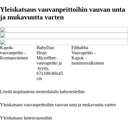
Yleiskatsaus vauvanpeittoihin vauvan unta
ja mukavuutta varten
Kapok-
BabyDan
Filibabba
vauvanpeitto -
Heart
Vauvapeitto -
Kermanvärinen
Microfiber -
Kapok -
vauvapeitto ja
luonnonvalkoinen
-tyyny,
67x100/40x45
cm
Löydä inspiraatiota monenlaisiin babynesteihin
Yleiskatsaus vauvanpeittoihin vauvan unta ja mukavuutta varten
Yleiskatsaus lastenvaunuihin