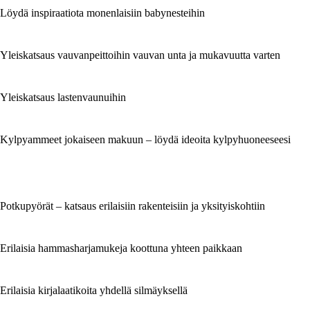
Löydä inspiraatiota monenlaisiin babynesteihin
Yleiskatsaus vauvanpeittoihin vauvan unta ja mukavuutta varten
Yleiskatsaus lastenvaunuihin
Kylpyammeet jokaiseen makuun – löydä ideoita kylpyhuoneeseesi
Potkupyörät – katsaus erilaisiin rakenteisiin ja yksityiskohtiin
Erilaisia hammasharjamukeja koottuna yhteen paikkaan
Erilaisia kirjalaatikoita yhdellä silmäyksellä