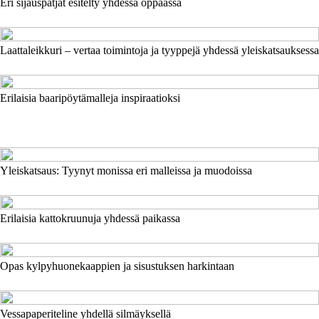
Eri sijauspatjat esitelty yhdessä oppaassa
Laattaleikkuri – vertaa toimintoja ja tyyppejä yhdessä yleiskatsauksessa
Erilaisia baaripöytämalleja inspiraatioksi
Yleiskatsaus: Tyynyt monissa eri malleissa ja muodoissa
Erilaisia kattokruunuja yhdessä paikassa
Opas kylpyhuonekaappien ja sisustuksen harkintaan
Vessapaperiteline yhdellä silmäyksellä