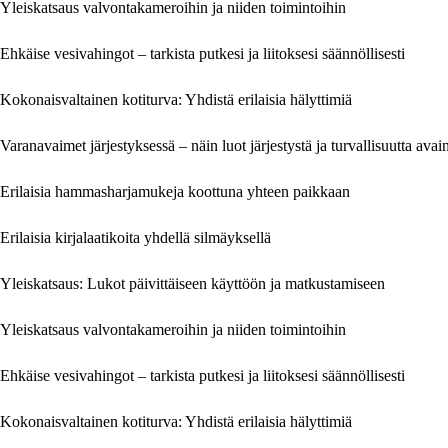
Yleiskatsaus valvontakameroihin ja niiden toimintoihin
Ehkäise vesivahingot – tarkista putkesi ja liitoksesi säännöllisesti
Kokonaisvaltainen kotiturva: Yhdistä erilaisia hälyttimiä
Varanavaimet järjestyksessä – näin luot järjestystä ja turvallisuutta ava
Erilaisia hammasharjamukeja koottuna yhteen paikkaan
Erilaisia kirjalaatikoita yhdellä silmäyksellä
Yleiskatsaus: Lukot päivittäiseen käyttöön ja matkustamiseen
Yleiskatsaus valvontakameroihin ja niiden toimintoihin
Ehkäise vesivahingot – tarkista putkesi ja liitoksesi säännöllisesti
Kokonaisvaltainen kotiturva: Yhdistä erilaisia hälyttimiä