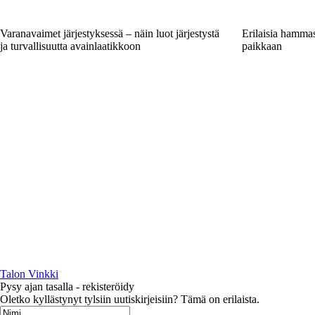
Varanavaimet järjestyksessä – näin luot järjestystä
Erilaisia hamma
ja turvallisuutta avainlaatikkoon
paikkaan
Talon Vinkki
Pysy ajan tasalla - rekisteröidy
Oletko kyllästynyt tylsiin uutiskirjeisiin? Tämä on erilaista.