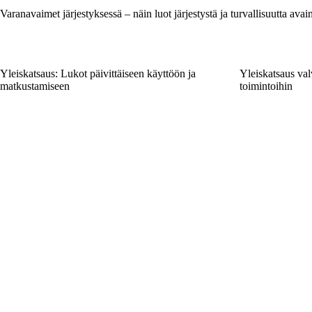
Varanavaimet järjestyksessä – näin luot järjestystä ja turvallisuutta ava
Yleiskatsaus: Lukot päivittäiseen käyttöön ja
Yleiskatsaus val
matkustamiseen
toimintoihin