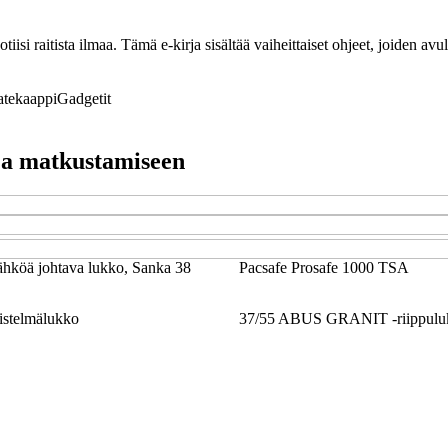
tiisi raitista ilmaa. Tämä e-kirja sisältää vaiheittaiset ohjeet, joiden av
atekaappi
Gadgetit
 ja matkustamiseen
köä johtava lukko, Sanka 38
Pacsafe Prosafe 1000 TSA
stelmälukko
37/55 ABUS GRANIT -riippuluk