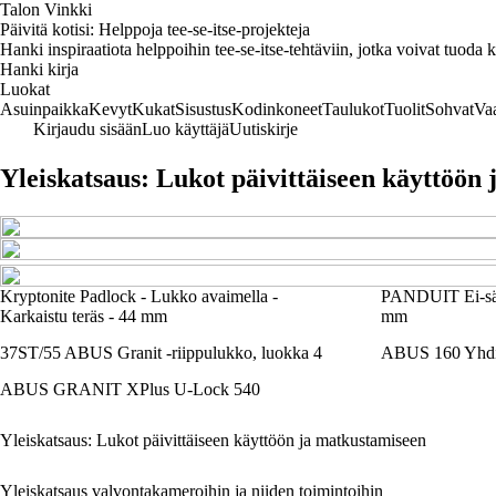
Talon Vinkki
Päivitä kotisi: Helppoja tee-se-itse-projekteja
Hanki inspiraatiota helppoihin tee-se-itse-tehtäviin, jotka voivat tuoda ko
Hanki kirja
Luokat
Asuinpaikka
Kevyt
Kukat
Sisustus
Kodinkoneet
Taulukot
Tuolit
Sohvat
Va
Kirjaudu sisään
Luo käyttäjä
Uutiskirje
Yleiskatsaus: Lukot päivittäiseen käyttöön
Kryptonite Padlock - Lukko avaimella -
PANDUIT Ei-säh
Karkaistu teräs - 44 mm
mm
37ST/55 ABUS Granit -riippulukko, luokka 4
ABUS 160 Yhdi
ABUS GRANIT XPlus U-Lock 540
Yleiskatsaus: Lukot päivittäiseen käyttöön ja matkustamiseen
Yleiskatsaus valvontakameroihin ja niiden toimintoihin