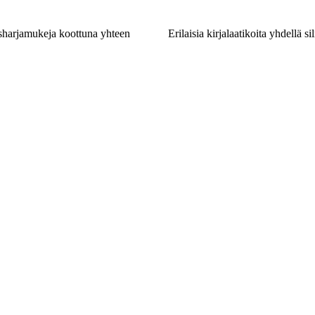
sharjamukeja koottuna yhteen
Erilaisia kirjalaatikoita yhdellä s