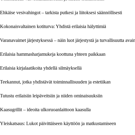
Ehkäise vesivahingot – tarkista putkesi ja liitoksesi säännöllisesti
Kokonaisvaltainen kotiturva: Yhdistä erilaisia hälyttimiä
Varanavaimet järjestyksessä – näin luot järjestystä ja turvallisuutta ava
Erilaisia hammasharjamukeja koottuna yhteen paikkaan
Erilaisia kirjalaatikoita yhdellä silmäyksellä
Teekannut, jotka yhdistävät toiminnallisuuden ja estetiikan
Tutustu erilaisiin leipäveitsiin ja niiden ominaisuuksiin
Kaasugrillit – ideoita ulkoruoanlaittoon kaasulla
Yleiskatsaus: Lukot päivittäiseen käyttöön ja matkustamiseen