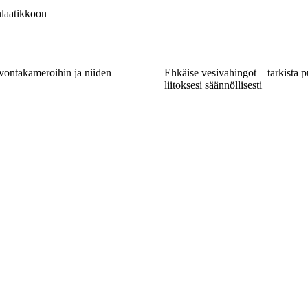
inlaatikkoon
vontakameroihin ja niiden
Ehkäise vesivahingot – tarkista p
liitoksesi säännöllisesti