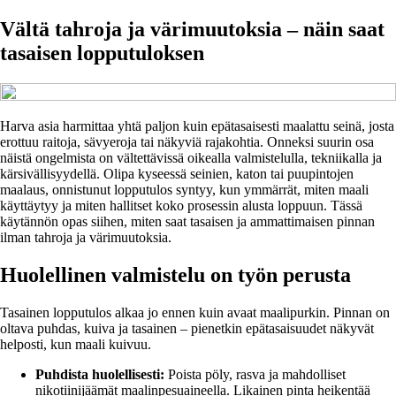
Vältä tahroja ja värimuutoksia – näin saat
tasaisen lopputuloksen
Harva asia harmittaa yhtä paljon kuin epätasaisesti maalattu seinä, josta
erottuu raitoja, sävyeroja tai näkyviä rajakohtia. Onneksi suurin osa
näistä ongelmista on vältettävissä oikealla valmistelulla, tekniikalla ja
kärsivällisyydellä. Olipa kyseessä seinien, katon tai puupintojen
maalaus, onnistunut lopputulos syntyy, kun ymmärrät, miten maali
käyttäytyy ja miten hallitset koko prosessin alusta loppuun. Tässä
käytännön opas siihen, miten saat tasaisen ja ammattimaisen pinnan
ilman tahroja ja värimuutoksia.
Huolellinen valmistelu on työn perusta
Tasainen lopputulos alkaa jo ennen kuin avaat maalipurkin. Pinnan on
oltava puhdas, kuiva ja tasainen – pienetkin epätasaisuudet näkyvät
helposti, kun maali kuivuu.
Puhdista huolellisesti:
Poista pöly, rasva ja mahdolliset
nikotiinijäämät maalinpesuaineella. Likainen pinta heikentää