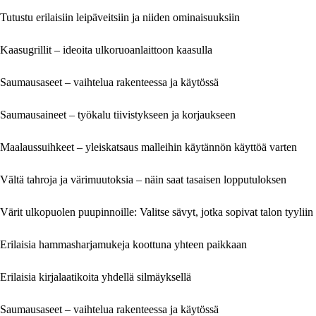
Tutustu erilaisiin leipäveitsiin ja niiden ominaisuuksiin
Kaasugrillit – ideoita ulkoruoanlaittoon kaasulla
Saumausaseet – vaihtelua rakenteessa ja käytössä
Saumausaineet – työkalu tiivistykseen ja korjaukseen
Maalaussuihkeet – yleiskatsaus malleihin käytännön käyttöä varten
Vältä tahroja ja värimuutoksia – näin saat tasaisen lopputuloksen
Värit ulkopuolen puupinnoille: Valitse sävyt, jotka sopivat talon tyyliin
Erilaisia hammasharjamukeja koottuna yhteen paikkaan
Erilaisia kirjalaatikoita yhdellä silmäyksellä
Saumausaseet – vaihtelua rakenteessa ja käytössä