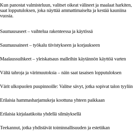
Kun panostat valmisteluun, valitset oikeat välineet ja maalaat harkiten,
saat lopputuloksen, joka näyttää ammattimaiselta ja kestää kauniina
vuosia.
Saumausaseet – vaihtelua rakenteessa ja käytössä
Saumausaineet – työkalu tiivistykseen ja korjaukseen
Maalaussuihkeet – yleiskatsaus malleihin käytännön käyttöä varten
Vältä tahroja ja värimuutoksia – näin saat tasaisen lopputuloksen
Värit ulkopuolen puupinnoille: Valitse sävyt, jotka sopivat talon tyyliin
Erilaisia hammasharjamukeja koottuna yhteen paikkaan
Erilaisia kirjalaatikoita yhdellä silmäyksellä
Teekannut, jotka yhdistävät toiminnallisuuden ja estetiikan