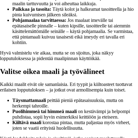
maalin tarttuvuutta ja voi aiheuttaa laikkuja.
Paikkaa ja tasoita:
Täytä kolot ja halkeamat tasoitteella ja hio
pinta kuivumisen jälkeen sileäksi.
Pohjamaalaa tarvittaessa:
Jos maalaat imevälle tai
epätasaiselle pinnalle – kuten kipsille, tasoitteelle tai aiemmin
käsittelemättömälle seinälle – käytä pohjamaalia. Se varmistaa,
että pintamaali kuivuu tasaisesti eikä imeydy eri tavalla eri
kohtiin.
Hyvä valmistelu vie aikaa, mutta se on sijoitus, joka näkyy
lopputuloksessa ja pidentää maalipinnan käyttöikää.
Valitse oikea maali ja työvälineet
Kaikki maalit eivät ole samanlaisia. Eri tyypit ja kiiltoasteet tuottavat
erilaisen lopputuloksen – ja jotkut ovat armollisempia kuin toiset.
Täysmattamaali
peittää pieniä epätasaisuuksia, mutta on
herkempi tahroille.
Puolihimmeä tai himmeä maali
on kestävämpi ja helpompi
puhdistaa, sopii hyvin esimerkiksi keittiöön ja eteiseen.
Kiiltävä maali
korostaa pintaa, mutta paljastaa myös virheet,
joten se vaatii erityistä huolellisuutta.