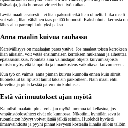
lisävaloja, jotta huomaat virheet heti työn aikana.
Levitä maali tasaisesti – ei liian paksusti eikä liian ohuelti. Liika maali
voi valua, liian vähäinen taas peittää huonosti. Kaksi ohutta kerrosta on
lähes aina parempi kuin yksi paksu.
Anna maalin kuivua rauhassa
Kärsivällisyys on maalaajan paras ystävä. Jos maalaat toisen kerroksen
liian aikaisin, voit vetää ensimmäisen kerroksen mukanaan ja aiheuttaa
epätasaisuuksia. Noudata aina valmistajan ohjeita kuivumisajoista –
muista myös, että lämpötila ja ilmankosteus vaikuttavat kuivumiseen.
Kun työ on valmis, anna pinnan kuivua kunnolla ennen kuin siirrät
huonekalut tai ripustat taulut takaisin paikoilleen. Näin maali ehtii
kovettua ja pinta kestää paremmin kulutusta.
Estä värimuutokset ajan myötä
Kauniisti maalattu pinta voi ajan myötä tummua tai kellastua, jos
ympäristöolosuhteet eivät ole kunnossa. Nikotiini, kynttilän savu ja
ruoanlaiton höyryt voivat jättää jälkiä seiniin. Huolehdi hyvästä
ilmanvaihdosta ja pyyhi pinnat kevyesti kostealla liinalla silloin tällöin,