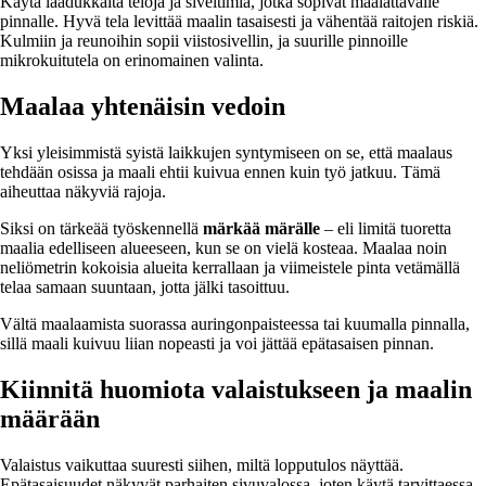
Käytä laadukkaita teloja ja siveltimiä, jotka sopivat maalattavalle
pinnalle. Hyvä tela levittää maalin tasaisesti ja vähentää raitojen riskiä.
Kulmiin ja reunoihin sopii viistosivellin, ja suurille pinnoille
mikrokuitutela on erinomainen valinta.
Maalaa yhtenäisin vedoin
Yksi yleisimmistä syistä laikkujen syntymiseen on se, että maalaus
tehdään osissa ja maali ehtii kuivua ennen kuin työ jatkuu. Tämä
aiheuttaa näkyviä rajoja.
Siksi on tärkeää työskennellä
märkää märälle
– eli limitä tuoretta
maalia edelliseen alueeseen, kun se on vielä kosteaa. Maalaa noin
neliömetrin kokoisia alueita kerrallaan ja viimeistele pinta vetämällä
telaa samaan suuntaan, jotta jälki tasoittuu.
Vältä maalaamista suorassa auringonpaisteessa tai kuumalla pinnalla,
sillä maali kuivuu liian nopeasti ja voi jättää epätasaisen pinnan.
Kiinnitä huomiota valaistukseen ja maalin
määrään
Valaistus vaikuttaa suuresti siihen, miltä lopputulos näyttää.
Epätasaisuudet näkyvät parhaiten sivuvalossa, joten käytä tarvittaessa