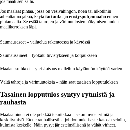
jos maali sen sallii.
Jos maalaat pintaa, jossa on vesivahingon, noen tai nikotiinin
aiheuttamia jälkiä, käytä
tartunta- ja eristyspohjamaalia
ennen
pintamaalia. Se estää tahrojen ja värimuutosten näkymisen uuden
maalikerroksen läpi.
Saumausaseet – vaihtelua rakenteessa ja käytössä
Saumausaineet – työkalu tiivistykseen ja korjaukseen
Maalaussuihkeet – yleiskatsaus malleihin käytännön käyttöä varten
Vältä tahroja ja värimuutoksia – näin saat tasaisen lopputuloksen
Tasainen lopputulos syntyy rytmistä ja
rauhasta
Maalaaminen ei ole pelkkää tekniikkaa – se on myös rytmiä ja
keskittymistä. Etene rauhallisesti ja johdonmukaisesti: katosta seiniin,
kulmista keskelle. Näin pysyt järjestelmällisenä ja vältät virheet.