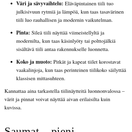
Väri ja sävyvaihtelu:
Eläväpintainen tiili tuo
julkisivuun rytmiä ja lämpöä, kun taas tasavärinen
tiili luo rauhallisen ja modernin vaikutelman.
Pinta:
Sileä tiili näyttää viimeistellyltä ja
modernilta, kun taas käsinlyöty tai polttojälkiä
sisältävä tiili antaa rakennukselle luonnetta.
Koko ja muoto:
Pitkät ja kapeat tiilet korostavat
vaakalinjoja, kun taas perinteinen tiilikoko säilyttää
klassisen mittasuhteen.
Kannattaa aina tarkastella tiilinäytteitä luonnonvalossa –
värit ja pinnat voivat näyttää aivan erilaisilta kuin
kuvissa.
Saumat – pieni