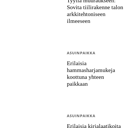
Tyyliä muuraukseen:
Sovita tiilirakenne talon
arkkitehtoniseen
ilmeeseen
ASUINPAIKKA
Erilaisia
hammasharjamukeja
koottuna yhteen
paikkaan
ASUINPAIKKA
Erilaisia kirjalaatikoita