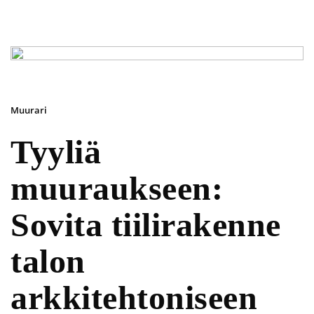
Muurari
Tyyliä
muuraukseen:
Sovita tiilirakenne
talon
arkkitehtoniseen