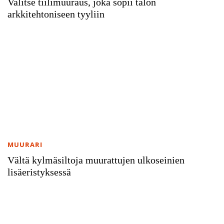
Valitse tiilimuuraus, joka sopii talon
arkkitehtoniseen tyyliin
MUURARI
Vältä kylmäsiltoja muurattujen ulkoseinien
lisäeristyksessä