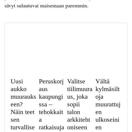
sävyt sulautuvat maisemaan paremmin.
Uusi
Peruskorj
Valitse
Vältä
aukko
aus
tiilimuura
kylmäsilt
muurauks
kaupungi
us, joka
oja
een?
ssa –
sopii
muurattuj
Näin teet
tehokkait
talon
en
sen
a
arkkiteht
ulkoseini
turvallise
ratkaisuja
oniseen
en