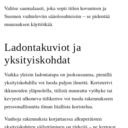
Valitse saumalaasti, joka sopii tiilen kovuuteen ja
Suomen vaihteleviin sääolosuhteisiin – se pidentää
muurauksen käyttöikää.
Ladontakuviot ja
yksityiskohdat
Vaikka yleisin ladontatapa on juoksusauma, pienillä
yksityiskohdilla voi luoda paljon ilmettä. Koristerivi
ikkunoiden yläpuolella, tiilistä muurattu vyöhyke tai
kevyesti ulkoneva tiilikerros voi tuoda rakennukseen
persoonallisuutta ilman liiallista koristelua.
Vanhoja rakennuksia korjattaessa alkuperäisten
yksityiskohtien säilyttäminen on tärkeää – ne kertovat