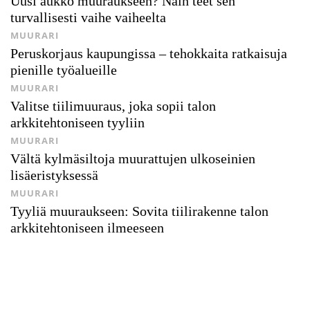
Uusi aukko muuraukseen? Näin teet sen
turvallisesti vaihe vaiheelta
MUURARI
Peruskorjaus kaupungissa – tehokkaita ratkaisuja
pienille työalueille
MUURARI
Valitse tiilimuuraus, joka sopii talon
arkkitehtoniseen tyyliin
MUURARI
Vältä kylmäsiltoja muurattujen ulkoseinien
lisäeristyksessä
MUURARI
Tyyliä muuraukseen: Sovita tiilirakenne talon
arkkitehtoniseen ilmeeseen