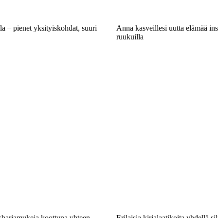
la – pienet yksityiskohdat, suuri
Anna kasveillesi uutta elämää ins
ruukuilla
sharjamukeja koottuna yhteen
Erilaisia kirjalaatikoita yhdellä s