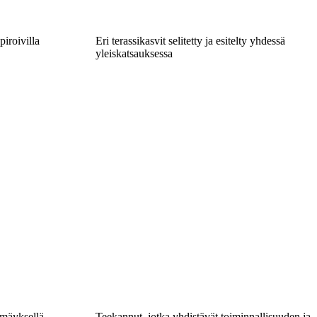
piroivilla
Eri terassikasvit selitetty ja esitelty yhdessä
yleiskatsauksessa
ilmäyksellä
Teekannut, jotka yhdistävät toiminnallisuuden ja