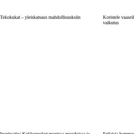
Tekokukat – yleiskatsaus mahdollisuuksiin
Koristele vaaseil
vaikutus
Inspiraatio: Kukkuruukut monissa muodoissa ja
Erilaisia hamma