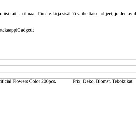
tiisi raitista ilmaa. Tämä e-kirja sisältää vaiheittaiset ohjeet, joiden av
atekaappi
Gadgetit
tificial Flowers Color 200pcs.
Frix, Deko, Blomst, Tekokukat