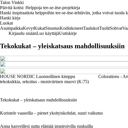
Talon Vinkki
Päivitä kotisi: Helppoja tee-se-itse-projekteja
Hanki inspiraatiota helppoihin tee-se-itse-tehtäviin, jotka voivat tuoda ko
Hanki kirja
Luokat
Asuinpaikka
Kevyt
Kukat
Sisustus
Kodinkoneet
Taulukot
Tuolit
Sohvat
Va
Kirjaudu sisään
Luo käyttäjä
Uutiskirje
Tekokukat – yleiskatsaus mahdollisuuksiin
HOUSE NORDIC Luonnollinen kimppu
Colorations - Ar
tekokukkia, sekoitus - monivärinen muovi (K:75)
Tekokukat – yleiskatsaus mahdollisuuksiin
Koristele vaaseilla – pienet yksityiskohdat, suuri vaikutus
Anna kasveillesi uutta elämää inspiroivilla ruukuilla