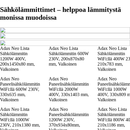
Sähkölämmittimet – helppoa lämmitystä
monissa muodoissa
Adax Neo Lista
Adax Neo Lista
Adax Neo Lista
Sähkölämmitin
Sähkölämmitin 600W
Sähkölämmitin
1200W 400V,
230V, 200x870x80
WiFi:llä 400W 2
200x1450x80 mm,
mm, Valkoinen
210x783 mm,
Valkoinen
Valkoinen
Adax Neo
Adax Neo
Adax Neo
Paneelisähkölämmitin
Paneelisähkölämmitin
Paneelisähkölämm
WiFi:llä 600W 230V,
WiFi:llä 2000W
WiFi:llä 1000W
330x635 mm,
400V, 330x1403 mm,
400V, 330x809 
Valkoinen
Valkoinen
Valkoinen
Adax Neo Lista
Adax Neo
Adax Neo Lista
Sähkölämmitin
Paneelisähkölämmitin
Sähkölämmitin
WiFi:llä 1000W
1200W 230V,
WiFi:llä 800W 4
230V, 210x1380 mm,
370x934x80mm,
210x1186 mm,