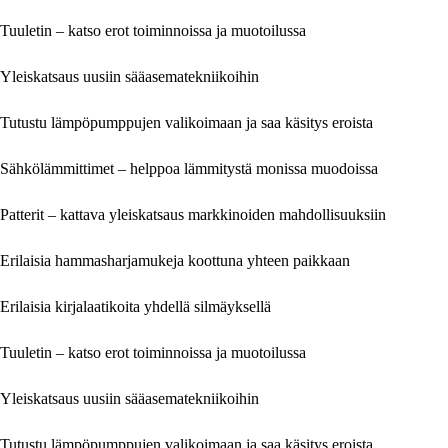
Tuuletin – katso erot toiminnoissa ja muotoilussa
Yleiskatsaus uusiin sääasematekniikoihin
Tutustu lämpöpumppujen valikoimaan ja saa käsitys eroista
Sähkölämmittimet – helppoa lämmitystä monissa muodoissa
Patterit – kattava yleiskatsaus markkinoiden mahdollisuuksiin
Erilaisia hammasharjamukeja koottuna yhteen paikkaan
Erilaisia kirjalaatikoita yhdellä silmäyksellä
Tuuletin – katso erot toiminnoissa ja muotoilussa
Yleiskatsaus uusiin sääasematekniikoihin
Tutustu lämpöpumppujen valikoimaan ja saa käsitys eroista