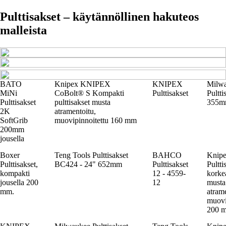
Pulttisakset – käytännöllinen hakuteos
malleista
BATO
Knipex KNIPEX
KNIPEX
Milw
MiNi
CoBolt® S Kompakti
Pulttisakset
Pultti
Pulttisakset
pulttisakset musta
355
2K
atramentoitu,
SoftGrib
muovipinnoitettu 160 mm
200mm
jousella
Boxer
Teng Tools Pulttisakset
BAHCO
Knip
Pulttisakset,
BC424 - 24" 652mm
Pulttisakset
Pultti
kompakti
12 - 4559-
korkea
jousella 200
12
musta
mm.
atrame
muovi
200 