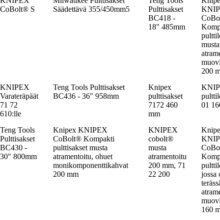
KNIPEX
Milwaukee Pulttisakset
Teng Tools
Knip
CoBolt® S
Säädettävä 355/450mm5
Pulttisakset
KNI
BC418 -
CoBo
18" 485mm
Komp
pultti
musta
atrame
muovi
200 
KNIPEX
Teng Tools Pulttisakset
Knipex
KNIP
Varateräpäät
BC436 - 36" 958mm
pulttisakset
pultti
71 72
7172 460
01 16
610:lle
mm
Teng Tools
Knipex KNIPEX
KNIPEX
Knip
Pulttisakset
CoBolt® Kompakti
cobolt®
KNI
BC430 -
pulttisakset musta
musta
CoBo
30" 800mm
atramentoitu, ohuet
atramentoitu
Komp
monikomponenttikahvat
200 mm, 71
pultti
200 mm
22 200
jossa 
teräss
atrame
muovi
160 