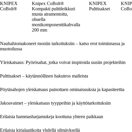
KNIPEX
Knipex CoBolt®
KNIPEX
KNI
CoBolt®
Kompakti pulttileikkuri
Pulttisakset
CoBo
musta atramentoitu,
ohuella
monikomponenttikahvalla
200 mm
Nauhahiomakoneet moniin tarkoituksiin – katso erot toiminnassa ja
muotoilussa
Yleiskatsaus: Pyörösahat, jotka voivat inspiroida uusiin projekteihin
Pulttisakset – käytännöllinen hakuteos malleista
Pöytäsahojen yleiskatsaus painottaen ominaisuuksia ja kapasiteettia
Jakoavaimet – yleiskatsaus tyyppeihin ja käyttötarkoituksiin
Erilaisia hammasharjamukeja koottuna yhteen paikkaan
Erilaisia kirjalaatikoita yhdellä silmäyksellä