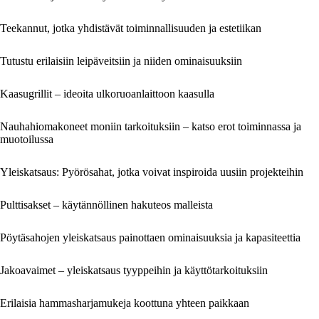
Teekannut, jotka yhdistävät toiminnallisuuden ja estetiikan
Tutustu erilaisiin leipäveitsiin ja niiden ominaisuuksiin
Kaasugrillit – ideoita ulkoruoanlaittoon kaasulla
Nauhahiomakoneet moniin tarkoituksiin – katso erot toiminnassa ja
muotoilussa
Yleiskatsaus: Pyörösahat, jotka voivat inspiroida uusiin projekteihin
Pulttisakset – käytännöllinen hakuteos malleista
Pöytäsahojen yleiskatsaus painottaen ominaisuuksia ja kapasiteettia
Jakoavaimet – yleiskatsaus tyyppeihin ja käyttötarkoituksiin
Erilaisia hammasharjamukeja koottuna yhteen paikkaan