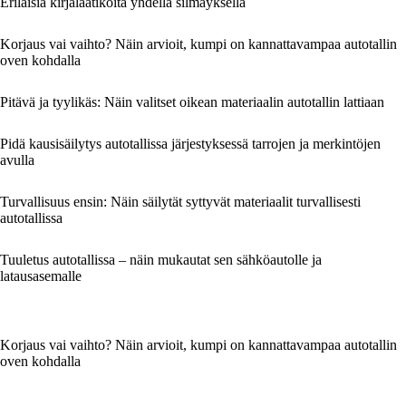
Erilaisia kirjalaatikoita yhdellä silmäyksellä
Korjaus vai vaihto? Näin arvioit, kumpi on kannattavampaa autotallin
oven kohdalla
Pitävä ja tyylikäs: Näin valitset oikean materiaalin autotallin lattiaan
Pidä kausisäilytys autotallissa järjestyksessä tarrojen ja merkintöjen
avulla
Turvallisuus ensin: Näin säilytät syttyvät materiaalit turvallisesti
autotallissa
Tuuletus autotallissa – näin mukautat sen sähköautolle ja
latausasemalle
Korjaus vai vaihto? Näin arvioit, kumpi on kannattavampaa autotallin
oven kohdalla