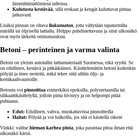
lämmittämättömissä talleissa
Kulutusta kestävää
, sillä renkaat ja kengät kuluttavat pintaa
jatkuvasti
Lisäksi pinnan on oltava
liukumaton
, jotta vältytään tapaturmilta
märällä tai öljyisellä lattialla. Helppo puhdistettavuus ja siisti ulkonäkö
ovat myös tärkeitä ominaisuuksia.
Betoni – perinteinen ja varma valinta
Betoni on yleisin autotallin lattiamateriaali Suomessa, eikä syyttä. Se
on edullinen, kestävä ja pitkäikäinen. Käsittelemätön betoni kuitenkin
pölyää ja imee nesteitä, mikä tekee siitä alttiin öljy- ja
kemikaalivaurioille.
Betonin voi
pinnoittaa
esimerkiksi epoksilla, polyuretaanilla tai
silikaattikäsittelyllä, jolloin pinta tiivistyy ja on helpompi pitää
puhtaana.
Edut:
Edullinen, vahva, muokattavissa pinnoitteilla
Haitat:
Pölyää ja voi halkeilla, jos sitä ei käsitellä oikein
Vinkki: valitse
hieman karhea pinta
, joka parantaa pitoa ilman että
ulkonäkö kärsii.