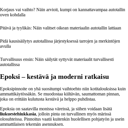
Korjaus vai vaihto? Näin arvioit, kumpi on kannattavampaa autotallin
oven kohdalla
Pitävä ja tyylikäs: Näin valitset oikean materiaalin autotallin lattiaan
Pidä kausisäilytys autotallissa järjestyksessä tarrojen ja merkintöjen
avulla
Turvallisuus ensin: Näin säilytät syttyvät materiaalit turvallisesti
autotallissa
Epoksi – kestävä ja moderni ratkaisu
Epoksipinnoite on yhä suositumpi vaihtoehto niin kotitalouksissa kuin
ammattikäytössäkin. Se muodostaa kiiltävän, saumattoman pinnan,
joka on erittäin kulutusta kestävä ja helppo puhdistaa.
Epoksia on saatavilla monissa väreissä, ja siihen voidaan lisätä
liukuestehiukkasia
, jolloin pinta on turvallinen myös märissä
olosuhteissa. Pinnoitus vaatii kuitenkin huolellisen pohjatyön ja usein
ammattilaisen tekemän asennuksen.