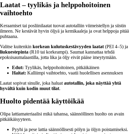
Laatat – tyylikäs ja helppohoitoinen
vaihtoehto
Keraamiset tai posliinilaatat tuovat autotalliin viimeistellyn ja siistin
ilmeen. Ne kestävät hyvin öljyä ja kemikaaleja ja ovat helppoja pitää
puhtaana.
Valitse kuitenkin
korkean kulutuskestävyyden laatat
(PEI 4–5) ja
liukuestepinta
(R10 tai korkeampi). Saumat kannattaa tehdä
epoksisaumalaastilla, jotta lika ja öljy eivät pääse imeytymään.
Edut:
Tyylikäs, helppohoitoinen, pitkäikäinen
Haitat:
Kalliimpi vaihtoehto, vaatii huolellisen asennuksen
Laatat sopivat sinulle, joka haluat
autotallin, joka näyttää yhtä
hyvältä kuin kodin muut tilat
.
Huolto pidentää käyttöikää
Olipa lattiamateriaalisi mikä tahansa, säännöllinen huolto on avain
pitkäikäisyyteen.
Pyyhi ja pese lattia säännöllisesti pölyn ja öljyn poistamiseksi.