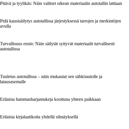
Pitävä ja tyylikäs: Näin valitset oikean materiaalin autotallin lattiaan
Pidä kausisäilytys autotallissa järjestyksessä tarrojen ja merkintöjen
avulla
Turvallisuus ensin: Näin säilytät syttyvät materiaalit turvallisesti
autotallissa
Tuuletus autotallissa – näin mukautat sen sähköautolle ja
latausasemalle
Erilaisia hammasharjamukeja koottuna yhteen paikkaan
Erilaisia kirjalaatikoita yhdellä silmäyksellä