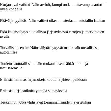
Korjaus vai vaihto? Näin arvioit, kumpi on kannattavampaa autotallin
oven kohdalla
Pitävä ja tyylikäs: Näin valitset oikean materiaalin autotallin lattiaan
Pidä kausisäilytys autotallissa järjestyksessä tarrojen ja merkintöjen
avulla
Turvallisuus ensin: Näin säilytät syttyvät materiaalit turvallisesti
autotallissa
Tuuletus autotallissa – näin mukautat sen sähköautolle ja
latausasemalle
Erilaisia hammasharjamukeja koottuna yhteen paikkaan
Erilaisia kirjalaatikoita yhdellä silmäyksellä
Teekannut, jotka yhdistävät toiminnallisuuden ja estetiikan