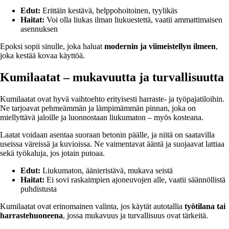
Edut:
Erittäin kestävä, helppohoitoinen, tyylikäs
Haitat:
Voi olla liukas ilman liukuestettä, vaatii ammattimaisen
asennuksen
Epoksi sopii sinulle, joka haluat
modernin ja viimeistellyn ilmeen
,
joka kestää kovaa käyttöä.
Kumilaatat – mukavuutta ja turvallisuutta
Kumilaatat ovat hyvä vaihtoehto erityisesti harraste- ja työpajatiloihin.
Ne tarjoavat pehmeämmän ja lämpimämmän pinnan, joka on
miellyttävä jaloille ja luonnostaan liukumaton – myös kosteana.
Laatat voidaan asentaa suoraan betonin päälle, ja niitä on saatavilla
useissa väreissä ja kuvioissa. Ne vaimentavat ääntä ja suojaavat lattiaa
sekä työkaluja, jos jotain putoaa.
Edut:
Liukumaton, äänieristävä, mukava seistä
Haitat:
Ei sovi raskaimpien ajoneuvojen alle, vaatii säännöllistä
puhdistusta
Kumilaatat ovat erinomainen valinta, jos käytät autotallia
työtilana tai
harrastehuoneena
, jossa mukavuus ja turvallisuus ovat tärkeitä.