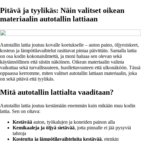
Pitävä ja tyylikäs: Näin valitset oikean
materiaalin autotallin lattiaan
Autotallin lattia joutuu kovalle koetukselle – auton paino, öljyroiskeet,
kosteus ja lämpötilavaihtelut rasittavat pintaa päivittäin. Samalla lattia
on osa kodin kokonaisilmettä, ja moni haluaa sen olevan sekä
käytännöllinen että siistin näköinen. Oikean materiaalin valinta
vaikuttaa sekä turvallisuuteen, huollettavuuteen että ulkonäköön. Tässä
oppaassa kerromme, miten valitset autotallin lattiaan materiaalin, joka
on sekä pitävä että tyylikäs.
Mitä autotallin lattialta vaaditaan?
Autotallin lattia joutuu kestämään enemmän kuin mikään muu kodin
lattia. Sen on oltava:
Kestävää
auton, työkalujen ja koneiden painon alla
Kemikaaleja ja öljyä sietävää
, jotta pinnalle ei jää pysyviä
tahroja
Kosteutta ja lämpötilavaihteluita kestävää
, etenkin