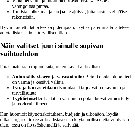
Vältä bensiinin ja liuottimien roiskumista – ne voivat
vahingoittaa pintaa.
Tarkista halkeamat ja korjaa ne ajoissa, jotta kosteus ei pääse
rakenteisiin.
Hyvin hoidettu lattia kestää pidempään, näyttää paremmalta ja tekee
autotallista siistin ja turvallisen tilan.
Näin valitset juuri sinulle sopivan
vaihtoehdon
Paras materiaali riippuu siitä, miten käytät autotalliasi:
Auton säilytykseen ja varastointiin:
Betoni epoksipinnoitteella
on varma ja kestävä valinta.
Työ- ja harrastetilaan:
Kumilaatat tarjoavat mukavuutta ja
turvallisuutta.
Tyylitietoiselle:
Laatat tai värillinen epoksi luovat viimeistellyn
ja modernin ilmeen.
Kun huomioit käyttötarkoituksen, budjetin ja ulkonäön, löydät
ratkaisun, joka tekee autotallistasi sekä käytännöllisen että viihtyisän –
tilan, jossa on ilo työskennellä ja säilyttää.