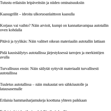
Tutustu erilaisiin leipäveitsiin ja niiden ominaisuuksiin
Kaasugrillit – ideoita ulkoruoanlaittoon kaasulla
Korjaus vai vaihto? Näin arvioit, kumpi on kannattavampaa autotallin
oven kohdalla
Pitävä ja tyylikäs: Näin valitset oikean materiaalin autotallin lattiaan
Pidä kausisäilytys autotallissa järjestyksessä tarrojen ja merkintöjen
avulla
Turvallisuus ensin: Näin säilytät syttyvät materiaalit turvallisesti
autotallissa
Tuuletus autotallissa – näin mukautat sen sähköautolle ja
latausasemalle
Erilaisia hammasharjamukeja koottuna yhteen paikkaan