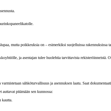
asennusta.
 aurinkopaneelikatolle.
uslupaa, mutta poikkeuksia on – esimerkiksi suojelluissa rakennuksissa 
oyhtiölle, ja asentajan tulee huolehtia tarvittavista rekisteröinneistä. O
 varmistetaan sähköturvallisuus ja asennuksen laatu. Saat dokumentaation
et auttavat pitämään sen kunnossa:
n kautta.