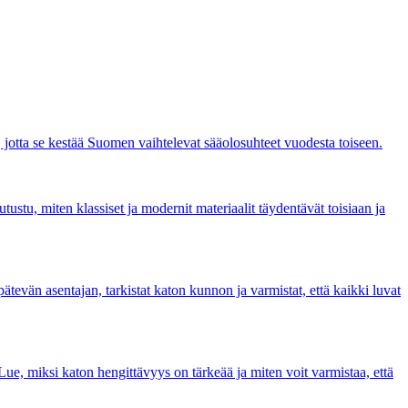
i, jotta se kestää Suomen vaihtelevat sääolosuhteet vuodesta toiseen.
ustu, miten klassiset ja modernit materiaalit täydentävät toisiaan ja
pätevän asentajan, tarkistat katon kunnon ja varmistat, että kaikki luvat
Lue, miksi katon hengittävyys on tärkeää ja miten voit varmistaa, että