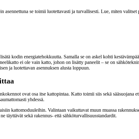
 asennettuna se toimii luotettavasti ja turvallisesti. Lue, miten valitset 
sätä kodin energiatehokkuutta. Samalla se on askel kohti kestävämpää asum
eelikatto ei ole vain katto, johon on lisätty paneelit – se on sähkötekn
isen ja luotettavan asennuksen alusta loppuun.
ittaa
rinkokennot ovat osa itse kattopintaa. Katto toimii siis sekä sääsuojana e
 saumattomasti yhdessä.
konaisiin kattomoduuleihin. Valintaan vaikuttavat muun muassa rakennuks
tä ne täyttävät sekä rakennus- että sähköturvallisuusstandardit.