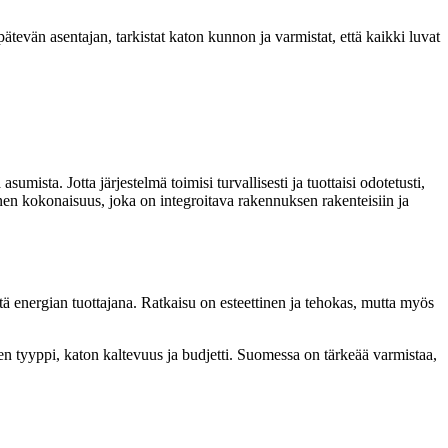
pätevän asentajan, tarkistat katon kunnon ja varmistat, että kaikki luvat
ista. Jotta järjestelmä toimisi turvallisesti ja tuottaisi odotetusti,
inen kokonaisuus, joka on integroitava rakennuksen rakenteisiin ja
ttä energian tuottajana. Ratkaisu on esteettinen ja tehokas, mutta myös
en tyyppi, katon kaltevuus ja budjetti. Suomessa on tärkeää varmistaa,