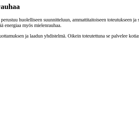
nrauhaa
perustuu huolelliseen suunnitteluun, ammattitaitoiseen toteutukseen ja 
pää energiaa myös mielenrauhaa.
luottamuksen ja laadun yhdistelmä. Oikein toteutettuna se palvelee koti