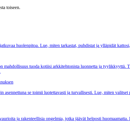
sta toiseen.
 jatkuvaa huolenpitoa. Lue, miten tarkastat, puhdistat ja ylläpidät kattos
mahdollisuus tuoda kotiisi arkkitehtonista luonnetta ja tyylikkyyttä. Tut
.
ennuksen
 asennettuna se toimii luotettavasti ja turvallisesti. Lue, miten valitset 
aurioita ja rakenteellisia ongelmia, jotka jäävät helposti huomaamatta. 