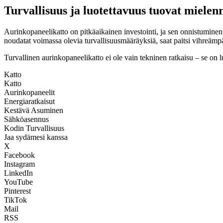
Turvallisuus ja luotettavuus tuovat miele
Aurinkopaneelikatto on pitkäaikainen investointi, ja sen onnistuminen 
noudatat voimassa olevia turvallisuusmääräyksiä, saat paitsi vihreäm
Turvallinen aurinkopaneelikatto ei ole vain tekninen ratkaisu – se on 
Katto
Katto
Aurinkopaneelit
Energiaratkaisut
Kestävä Asuminen
Sähköasennus
Kodin Turvallisuus
Jaa sydämesi kanssa
X
Facebook
Instagram
LinkedIn
YouTube
Pinterest
TikTok
Mail
RSS