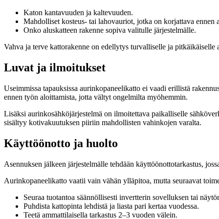
Katon kantavuuden ja kaltevuuden.
Mahdolliset kosteus- tai lahovauriot, jotka on korjattava ennen 
Onko aluskatteen rakenne sopiva valitulle järjestelmälle.
Vahva ja terve kattorakenne on edellytys turvalliselle ja pitkäikäiselle
Luvat ja ilmoitukset
Useimmissa tapauksissa aurinkopaneelikatto ei vaadi erillistä rakenn
ennen työn aloittamista, jotta vältyt ongelmilta myöhemmin.
Lisäksi aurinkosähköjärjestelmä on ilmoitettava paikalliselle sähköverkk
sisältyy kotivakuutuksen piiriin mahdollisten vahinkojen varalta.
Käyttöönotto ja huolto
Asennuksen jälkeen järjestelmälle tehdään käyttöönottotarkastus, jossa
Aurinkopaneelikatto vaatii vain vähän ylläpitoa, mutta seuraavat toim
Seuraa tuotantoa säännöllisesti invertterin sovelluksen tai näytö
Puhdista kattopinta lehdistä ja liasta pari kertaa vuodessa.
Teetä ammattilaisella tarkastus 2–3 vuoden välein.