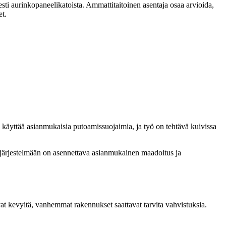
sesti aurinkopaneelikatoista. Ammattitaitoinen asentaja osaa arvioida,
et.
ee käyttää asianmukaisia putoamissuojaimia, ja työ on tehtävä kuivissa
a järjestelmään on asennettava asianmukainen maadoitus ja
vat kevyitä, vanhemmat rakennukset saattavat tarvita vahvistuksia.