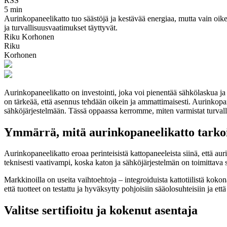
RSS
5 min
Aurinkopaneelikatto tuo säästöjä ja kestävää energiaa, mutta vain oikein
ja turvallisuusvaatimukset täyttyvät.
Riku Korhonen
Riku
Korhonen
Aurinkopaneelikatto on investointi, joka voi pienentää sähkölaskua ja li
on tärkeää, että asennus tehdään oikein ja ammattimaisesti. Aurinkopan
sähköjärjestelmään. Tässä oppaassa kerromme, miten varmistat turvall
Ymmärrä, mitä aurinkopaneelikatto tarko
Aurinkopaneelikatto eroaa perinteisistä kattopaneeleista siinä, että au
teknisesti vaativampi, koska katon ja sähköjärjestelmän on toimittava
Markkinoilla on useita vaihtoehtoja – integroiduista kattotiilistä ko
että tuotteet on testattu ja hyväksytty pohjoisiin sääolosuhteisiin ja et
Valitse sertifioitu ja kokenut asentaja