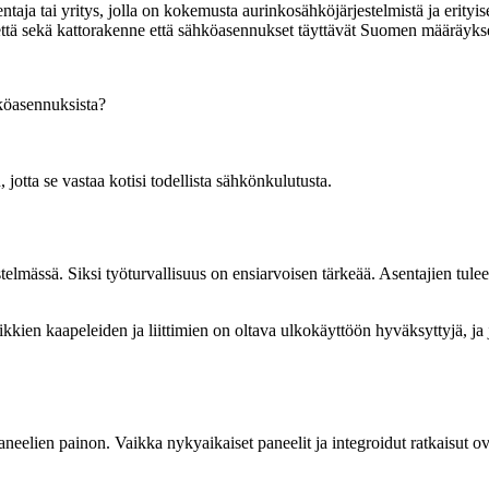
ntaja tai yritys, jolla on kokemusta aurinkosähköjärjestelmistä ja erityi
 että sekä kattorakenne että sähköasennukset täyttävät Suomen määräyks
köasennuksista?
otta se vastaa kotisi todellista sähkönkulutusta.
stelmässä. Siksi työturvallisuus on ensiarvoisen tärkeää. Asentajien tul
ikkien kaapeleiden ja liittimien on oltava ulkokäyttöön hyväksyttyjä, j
neelien painon. Vaikka nykyaikaiset paneelit ja integroidut ratkaisut o