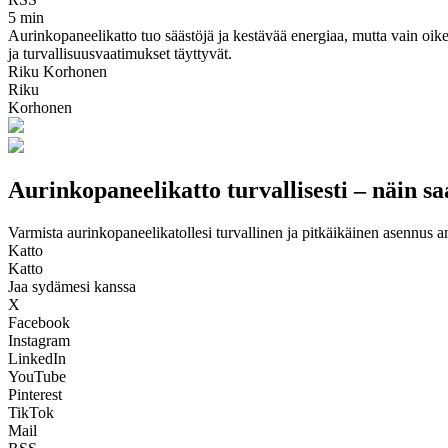
5 min
Aurinkopaneelikatto tuo säästöjä ja kestävää energiaa, mutta vain oikein
ja turvallisuusvaatimukset täyttyvät.
Riku Korhonen
Riku
Korhonen
Aurinkopaneelikatto turvallisesti – näin s
Varmista aurinkopaneelikatollesi turvallinen ja pitkäikäinen asennus a
Katto
Katto
Jaa sydämesi kanssa
X
Facebook
Instagram
LinkedIn
YouTube
Pinterest
TikTok
Mail