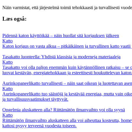
Näin varmistat, että järjestelmä toimii tehokkaasti ja turvallisesti vuode
Læs også:
Pidennä katon käyttöikää – näin huollat sitä korjauksen jälkeen
Katto
Katon korjaus on vasta alkua – pitkäikäinen ja turvallinen katto vaatii
Tasakatto luonteella: Yhdistä klassisia ja moderneja materiaaleja
Katto
Tasakatto voi olla paljon enemmän kuin käytännöllinen ratkaisu – se on 
luovat kestävän, energiatehokkaan ja esteettisesti houkuttelevan katon
Aurinkopaneelikatto turvallisesti – näin saat oikean ja luotettavan as
Katto
Aurinkopaneelikatto tuo säästöjä ja kestävää energiaa, mutta vain oikein
ja turvallisuusvaatimukset täyttyvät.
Ongelmia aluskatteen alla? Riittämätön ilmanvaihto voi olla syynä
Katto
Riittämätön ilmanvaihto aluskatteen alla voi aiheuttaa kosteutta, homev
kattosi pysyy terveenä vuodesta toiseen.