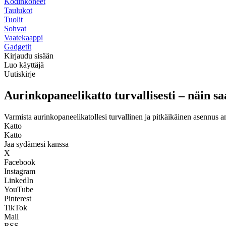
Kodinkoneet
Taulukot
Tuolit
Sohvat
Vaatekaappi
Gadgetit
Kirjaudu sisään
Luo käyttäjä
Uutiskirje
Aurinkopaneelikatto turvallisesti – näin s
Varmista aurinkopaneelikatollesi turvallinen ja pitkäikäinen asennus a
Katto
Katto
Jaa sydämesi kanssa
X
Facebook
Instagram
LinkedIn
YouTube
Pinterest
TikTok
Mail
RSS