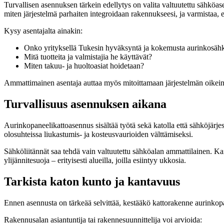
Turvallisen asennuksen tärkein edellytys on valita valtuutettu sähköase
miten järjestelmä parhaiten integroidaan rakennukseesi, ja varmistaa,
Kysy asentajalta ainakin:
Onko yrityksellä Tukesin hyväksyntä ja kokemusta aurinkosäh
Mitä tuotteita ja valmistajia he käyttävät?
Miten takuu- ja huoltoasiat hoidetaan?
Ammattimainen asentaja auttaa myös mitoittamaan järjestelmän oikein, j
Turvallisuus asennuksen aikana
Aurinkopaneelikattoasennus sisältää työtä sekä katolla että sähköjärje
olosuhteissa liukastumis- ja kosteusvaurioiden välttämiseksi.
Sähköliitännät saa tehdä vain valtuutettu sähköalan ammattilainen. Ka
ylijännitesuoja – erityisesti alueilla, joilla esiintyy ukkosia.
Tarkista katon kunto ja kantavuus
Ennen asennusta on tärkeää selvittää, kestääkö kattorakenne aurinkopa
Rakennusalan asiantuntija tai rakennesuunnittelija voi arvioida: