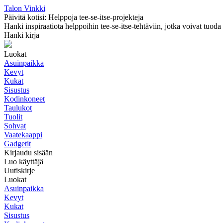
Talon Vinkki
Päivitä kotisi: Helppoja tee-se-itse-projekteja
Hanki inspiraatiota helppoihin tee-se-itse-tehtäviin, jotka voivat tuoda k
Hanki kirja
Luokat
Asuinpaikka
Kevyt
Kukat
Sisustus
Kodinkoneet
Taulukot
Tuolit
Sohvat
Vaatekaappi
Gadgetit
Kirjaudu sisään
Luo käyttäjä
Uutiskirje
Luokat
Asuinpaikka
Kevyt
Kukat
Sisustus